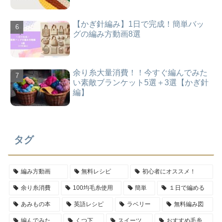
【かぎ針編み】1日で完成！簡単バッ
グの編み方動画8選
余り糸大量消費！！今すぐ編んでみた
い素敵ブランケット5選＋3選【かぎ針
編】
タグ
編み方動画
無料レシピ
初心者にオススメ！
余り糸消費
100均毛糸使用
簡単
１日で編める
あみもの本
英語レシピ
ラベリー
無料編み図
編んでみた
くつ下
スイーツ
おすすめ毛糸