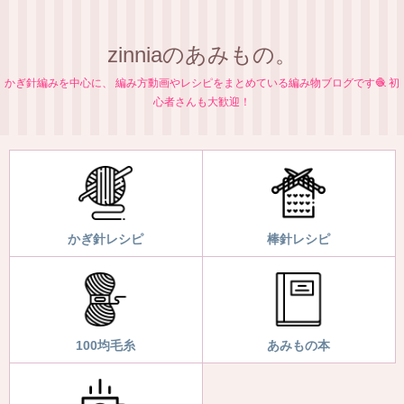
zinniaのあみもの。
かぎ針編みを中心に、 編み方動画やレシピをまとめている編み物ブログです🧶 初
心者さんも大歓迎！
かぎ針レシピ
棒針レシピ
100均毛糸
あみもの本