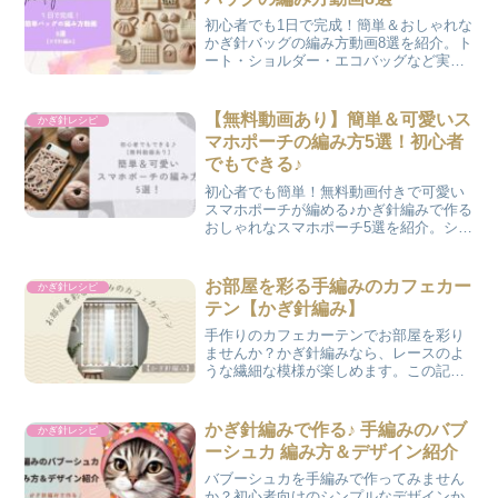
初心者でも1日で完成！簡単＆おしゃれな
かぎ針バッグの編み方動画8選を紹介。ト
ート・ショルダー・エコバッグなど実用
的なデザインをチェック！
【無料動画あり】簡単＆可愛いス
かぎ針レシピ
マホポーチの編み方5選！初心者
でもできる♪
初心者でも簡単！無料動画付きで可愛い
スマホポーチが編める♪かぎ針編みで作る
おしゃれなスマホポーチ5選を紹介。シン
プル・ナチュラル・カラフルなデザイン
で、自分だけのポーチを作ろう！
お部屋を彩る手編みのカフェカー
かぎ針レシピ
テン【かぎ針編み】
手作りのカフェカーテンでお部屋を彩り
ませんか？かぎ針編みなら、レースのよ
うな繊細な模様が楽しめます。この記事
では、春風に揺れる優しいデザインやチ
ューリップ模様など、素敵な編み方動画
を紹介しています。
かぎ針編みで作る♪ 手編みのバブ
かぎ針レシピ
ーシュカ 編み方＆デザイン紹介
バブーシュカを手編みで作ってみません
か？初心者向けのシンプルなデザインか