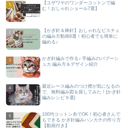
【ユザワヤのワンダーコットンで編
む！おしゃれショール7選】
【かぎ針＆棒針】おしゃれなビスチェ
の編み方動画6選！初心者でも簡単に
編める♪
かぎ針編みで作る♪ 手編みのバブーシ
ュカ 編み方＆デザイン紹介
最近レース編みのつけ襟が気になるの
で、無料編み図を探してみた！[かぎ針
編みレシピ９選]
100均コットン糸でOK！初心者さんで
もできる かぎ針編みハンカチの作り方
【動画付き】