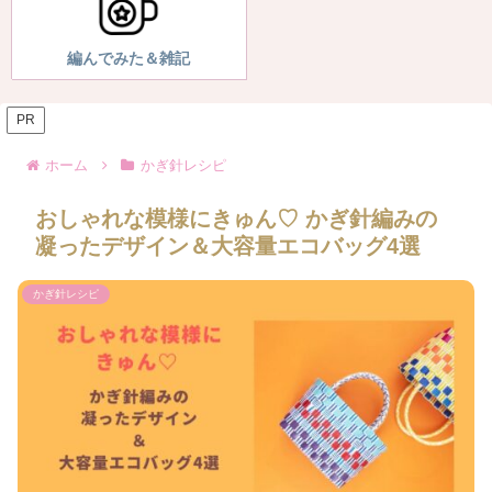
編んでみた＆雑記
PR
ホーム
かぎ針レシピ
おしゃれな模様にきゅん♡ かぎ針編みの
凝ったデザイン＆大容量エコバッグ4選
かぎ針レシピ