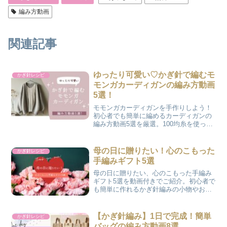
編み方動画
関連記事
ゆったり可愛い♡かぎ針で編むモ
かぎ針レシピ
モンガカーディガンの編み方動画
5選！
モモンガカーディガンを手作りしよう！
初心者でも簡単に編めるカーディガンの
編み方動画5選を厳選。100均糸を使った
プチプラカーデから、高見えデザインま
で、おしゃれで実用的な作品が見つかる♪
母の日に贈りたい！心のこもった
かぎ針レシピ
手編みギフト5選
母の日に贈りたい、心のこもった手編み
ギフト5選を動画付きでご紹介。初心者で
も簡単に作れるかぎ針編みの小物やお花
モチーフが満載です。
【かぎ針編み】1日で完成！簡単
かぎ針レシピ
バッグの編み方動画8選