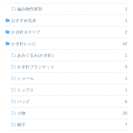
編み物作家別
1
おすすめ毛糸
1
かぎ針モチーフ
2
かぎ針レシピ
42
あみぐるみ(かぎ針）
1
かぎ針ブランケット
9
ショール
1
トップス
1
バッグ
6
小物
20
帽子
7