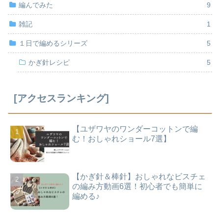
編んでみた
9
雑記
1
１日で編めるシリーズ
5
かぎ針レシピ
5
[アクセスランキング]
【ユザワヤのワンダーコットンで編
む！おしゃれショール7選】
【かぎ針＆棒針】おしゃれなビスチェ
の編み方動画6選！初心者でも簡単に
編める♪