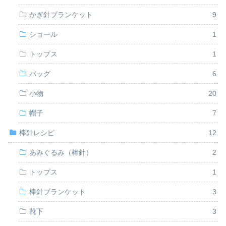
かぎ針ブランケット
9
ショール
1
トップス
1
バッグ
6
小物
20
帽子
7
棒針レシピ
12
あみぐるみ（棒針）
2
トップス
1
棒針ブランケット
3
靴下
3