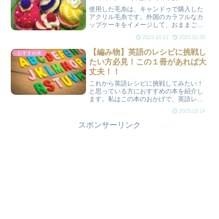
使用した毛糸は、キャンドゥで購入した
アクリル毛糸です。外国のカラフルなカ
ップケーキをイメージして、おままごと
で遊べるように大きめに編んでみまし
2023.10.21
2025.02.05
た。
【編み物】英語のレシピに挑戦し
おすすめ本
たい方必見！この１冊があれば大
丈夫！！
これから英語レシピに挑戦してみたい！
と思っている方におすすめの本を紹介し
ます。私はこの本のおかげで、英語レシ
ピを編めるようになりました！編み物の
2023.10.14
世界が広がりますよ。
スポンサーリンク