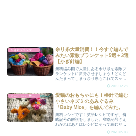
余り糸大量消費！！今すぐ編んで
かぎ針ブランケット
みたい素敵ブランケット5選＋3選
【かぎ針編】
無料編み図で大量にある余り糸を素敵ブ
ランケットに変身させましょう！どんど
んたまってしまう余り糸もこれでスッキ
リ！！編んで楽しい！新たに３作品の無
2019.12.28
料編み図を追加しました。
愛猫のおもちゃにも！棒針で編む
あみぐるみ（棒針）
小さいネズミのあみぐるみ
「Baby Mice」を編んでみた。
無料レシピです！英語レシピですが、省
略記号の解説をしました。省略記号さえ
わかればあとはレシピにそって編むだ
け！！とても簡単に編めます。毛糸をあ
2020.05.03
まり使用しないので、余っている毛糸で