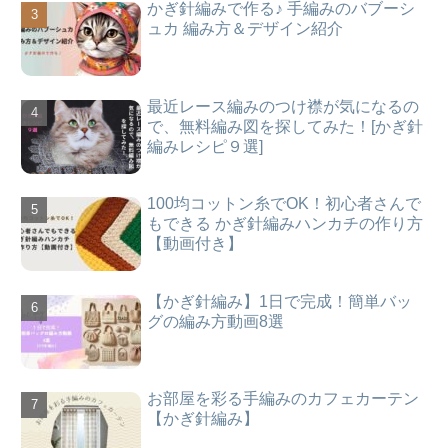
かぎ針編みで作る♪ 手編みのバブーシ
ュカ 編み方＆デザイン紹介
最近レース編みのつけ襟が気になるの
で、無料編み図を探してみた！[かぎ針
編みレシピ９選]
100均コットン糸でOK！初心者さんで
もできる かぎ針編みハンカチの作り方
【動画付き】
【かぎ針編み】1日で完成！簡単バッ
グの編み方動画8選
お部屋を彩る手編みのカフェカーテン
【かぎ針編み】