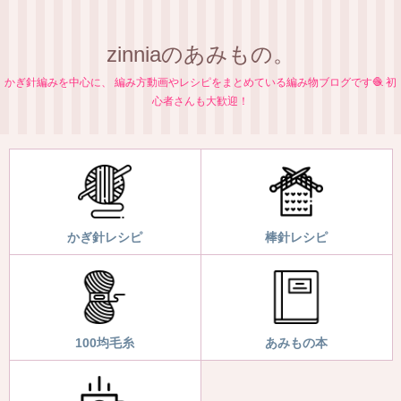
zinniaのあみもの。
かぎ針編みを中心に、 編み方動画やレシピをまとめている編み物ブログです🧶 初
心者さんも大歓迎！
かぎ針レシピ
棒針レシピ
100均毛糸
あみもの本