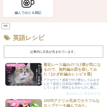
編んでみた＆雑記
PR
英語レシピ
記事内に広告が含まれています。
最近レース編みのつけ襟が気にな
かぎ針レシピ
るので、無料編み図を探してみ
た！[かぎ針編みレシピ９選]
アクセサリー感覚で付け襟をしてみませ
んか？英語と日本語の無料レシピを紹介
しています！簡単なものから少し難しい
ものまでありますが、すぐに編めるもの
2023.10.17
2025.02.15
ばかりだと思います。英語レシピに挑戦
してみたい方にもオススメです！
100均アクリル毛糸でカラフルな
あみぐるみ(かぎ針）
カップケーキ編んでみた。