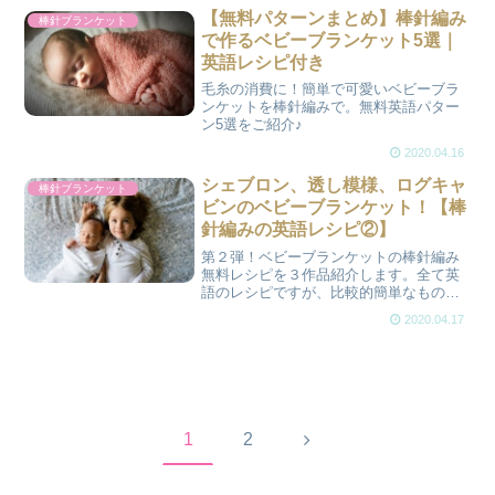
OK!とても可愛いいので、たくさん量産
【無料パターンまとめ】棒針編み
棒針ブランケット
したくなりますよ！
で作るベビーブランケット5選｜
英語レシピ付き
毛糸の消費に！簡単で可愛いベビーブラ
ンケットを棒針編みで。無料英語パター
ン5選をご紹介♪
2020.04.16
シェブロン、透し模様、ログキャ
棒針ブランケット
ビンのベビーブランケット！【棒
針編みの英語レシピ②】
第２弾！ベビーブランケットの棒針編み
無料レシピを３作品紹介します。全て英
語のレシピですが、比較的簡単なものを
紹介します。英語のレシピに挑戦してみ
2020.04.17
ませんか？
次
1
2
へ