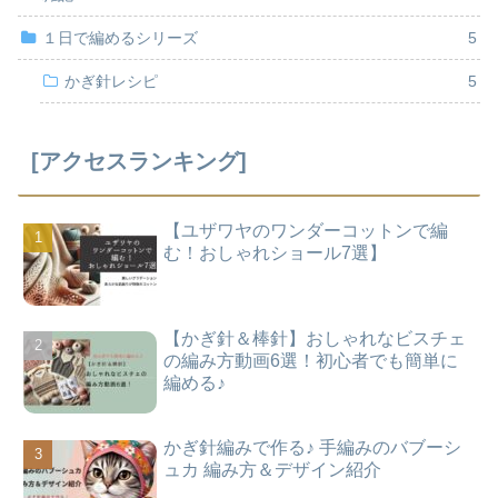
１日で編めるシリーズ
5
かぎ針レシピ
5
[アクセスランキング]
【ユザワヤのワンダーコットンで編
む！おしゃれショール7選】
【かぎ針＆棒針】おしゃれなビスチェ
の編み方動画6選！初心者でも簡単に
編める♪
かぎ針編みで作る♪ 手編みのバブーシ
ュカ 編み方＆デザイン紹介