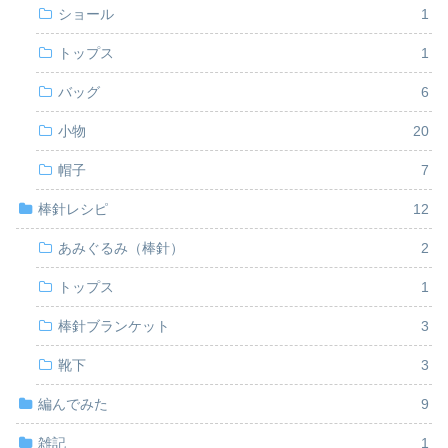
ショール
1
トップス
1
バッグ
6
小物
20
帽子
7
棒針レシピ
12
あみぐるみ（棒針）
2
トップス
1
棒針ブランケット
3
靴下
3
編んでみた
9
雑記
1