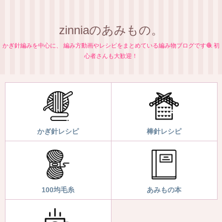
zinniaのあみもの。
かぎ針編みを中心に、 編み方動画やレシピをまとめている編み物ブログです🧶 初
心者さんも大歓迎！
かぎ針レシピ
棒針レシピ
100均毛糸
あみもの本