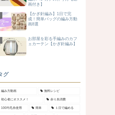
画付き】
【かぎ針編み】1日で完
成！簡単バッグの編み方動
画8選
お部屋を彩る手編みのカフ
ェカーテン【かぎ針編み】
タグ
編み方動画
無料レシピ
初心者にオススメ！
余り糸消費
100均毛糸使用
簡単
１日で編める