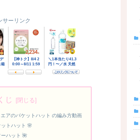
ンサーリンク
くじ
エアのバケットハット の編み方動画
ットハット 🌸
ーハット 🌺