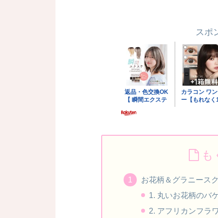
スポ
も
お花柄＆グラニースク
1. 丸いお花柄のバケ
2. アフリカンフラワ