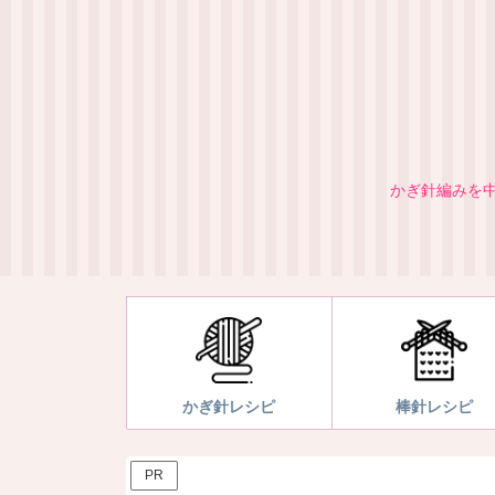
かぎ針編みを中
かぎ針レシピ
棒針レシピ
PR