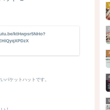
outu.be/ktHwpsr5NHo?
EEHiQyqXPDzX
愛いバケットハットです。
しい！