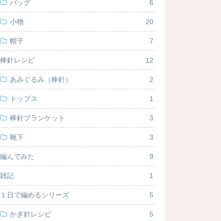
バッグ
6
小物
20
帽子
7
棒針レシピ
12
あみぐるみ（棒針）
2
トップス
1
棒針ブランケット
3
靴下
3
編んでみた
9
雑記
1
１日で編めるシリーズ
5
かぎ針レシピ
5