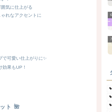
雰囲気に仕上がる
しゃれなアクセントに
プで可愛い仕上がりに✨
け効果もUP！
ット 🌺