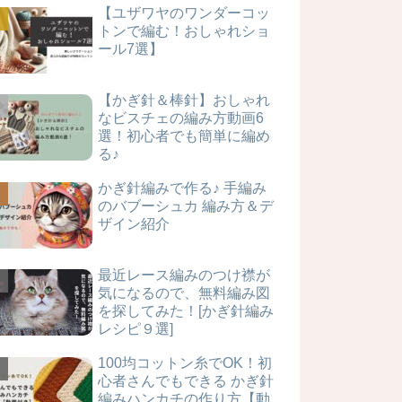
【ユザワヤのワンダーコッ
トンで編む！おしゃれショ
ール7選】
【かぎ針＆棒針】おしゃれ
なビスチェの編み方動画6
選！初心者でも簡単に編め
る♪
かぎ針編みで作る♪ 手編み
のバブーシュカ 編み方＆デ
ザイン紹介
最近レース編みのつけ襟が
気になるので、無料編み図
を探してみた！[かぎ針編み
レシピ９選]
100均コットン糸でOK！初
心者さんでもできる かぎ針
編みハンカチの作り方【動