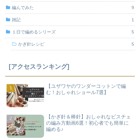
編んでみた
9
雑記
1
１日で編めるシリーズ
5
かぎ針レシピ
5
[アクセスランキング]
【ユザワヤのワンダーコットンで編
む！おしゃれショール7選】
【かぎ針＆棒針】おしゃれなビスチェ
の編み方動画6選！初心者でも簡単に
編める♪