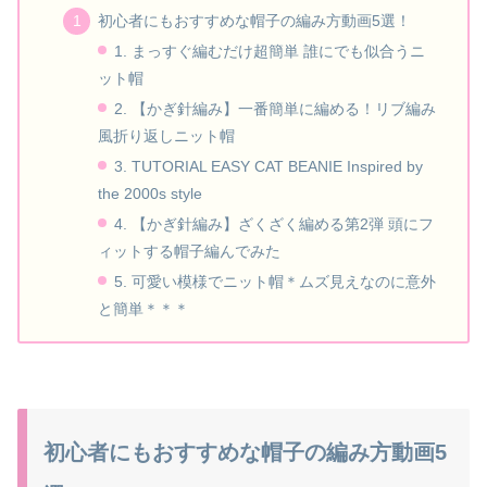
初心者にもおすすめな帽子の編み方動画5選！
1. まっすぐ編むだけ超簡単 誰にでも似合うニ
ット帽
2. 【かぎ針編み】一番簡単に編める！リブ編み
風折り返しニット帽
3. TUTORIAL EASY CAT BEANIE Inspired by
the 2000s style
4. 【かぎ針編み】ざくざく編める第2弾 頭にフ
ィットする帽子編んでみた
5. 可愛い模様でニット帽＊ムズ見えなのに意外
と簡単＊＊＊
初心者にもおすすめな帽子の編み方動画5