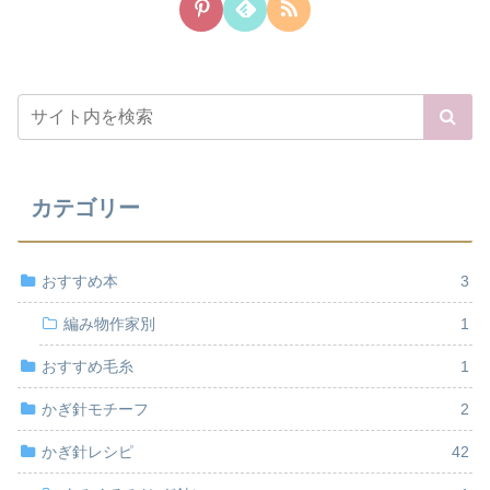
カテゴリー
おすすめ本
3
編み物作家別
1
おすすめ毛糸
1
かぎ針モチーフ
2
かぎ針レシピ
42