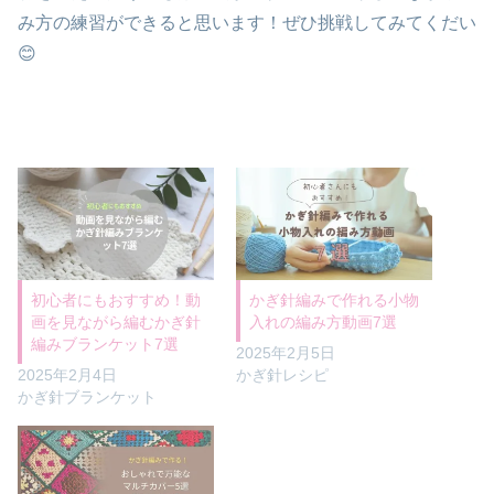
み方の練習ができると思います！ぜひ挑戦してみてくだい
😊
初心者にもおすすめ！動
かぎ針編みで作れる小物
画を見ながら編むかぎ針
入れの編み方動画7選
編みブランケット7選
2025年2月5日
2025年2月4日
かぎ針レシピ
かぎ針ブランケット