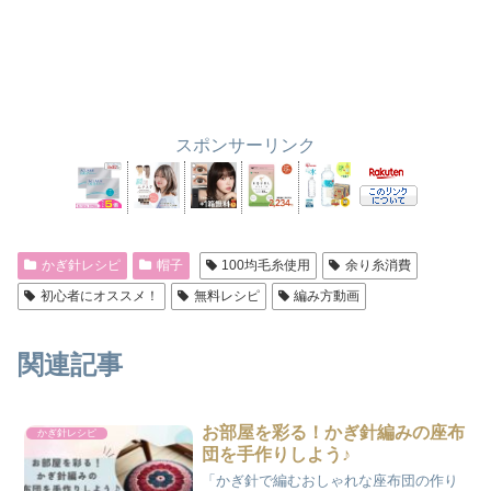
スポンサーリンク
かぎ針レシピ
帽子
100均毛糸使用
余り糸消費
初心者にオススメ！
無料レシピ
編み方動画
関連記事
お部屋を彩る！かぎ針編みの座布
かぎ針レシピ
団を手作りしよう♪
「かぎ針で編むおしゃれな座布団の作り