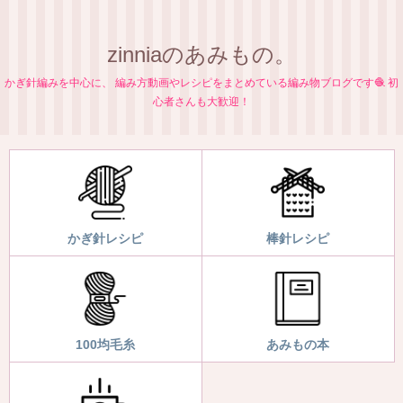
zinniaのあみもの。
かぎ針編みを中心に、 編み方動画やレシピをまとめている編み物ブログです🧶 初
心者さんも大歓迎！
かぎ針レシピ
棒針レシピ
100均毛糸
あみもの本