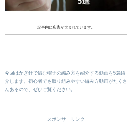
記事内に広告が含まれています。
今回はかぎ針で編む帽子の編み方を紹介する動画を5選紹
介します。
初心者でも取り組みやすい編み方動画がたくさ
んあるので、ぜひご覧ください。
スポンサーリンク