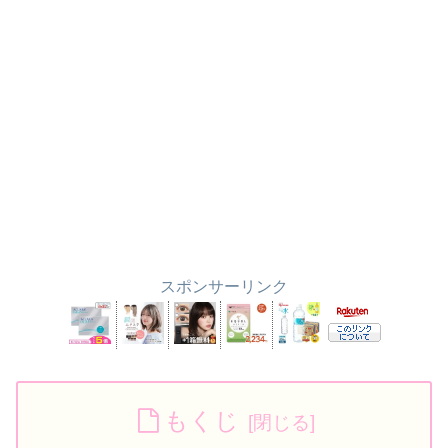
スポンサーリンク
もくじ