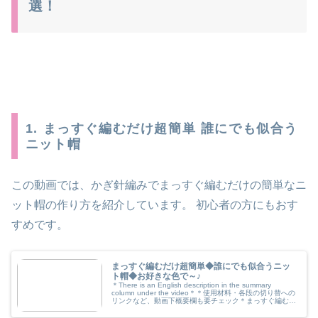
選！
1. まっすぐ編むだけ超簡単 誰にでも似合う
ニット帽
この動画では、かぎ針編みでまっすぐ編むだけの簡単なニ
ット帽の作り方を紹介しています。 初心者の方にもおす
すめです。
まっすぐ編むだけ超簡単◆誰にでも似合うニッ
ト帽◆お好きな色で～♪
＊There is an English description in the summary
column under the video＊＊使用材料・各段の切り替への
リンクなど、動画下概要欄も要チェック＊まっすぐ編むだ
け！ とっても簡単...