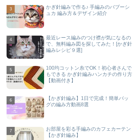
かぎ針編みで作る♪ 手編みのバブーシ
ュカ 編み方＆デザイン紹介
最近レース編みのつけ襟が気になるの
で、無料編み図を探してみた！[かぎ針
編みレシピ９選]
100均コットン糸でOK！初心者さんで
もできる かぎ針編みハンカチの作り方
【動画付き】
【かぎ針編み】1日で完成！簡単バッ
グの編み方動画8選
お部屋を彩る手編みのカフェカーテン
【かぎ針編み】