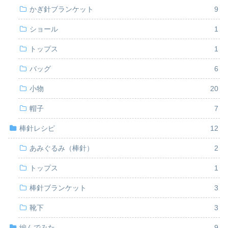
かぎ針ブランケット
9
ショール
1
トップス
1
バッグ
6
小物
20
帽子
7
棒針レシピ
12
あみぐるみ（棒針）
2
トップス
1
棒針ブランケット
3
靴下
3
編んでみた
9