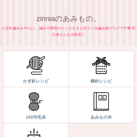
zinniaのあみもの。
かぎ針編みを中心に、 編み方動画やレシピをまとめている編み物ブログです🧶 初
心者さんも大歓迎！
かぎ針レシピ
棒針レシピ
100均毛糸
あみもの本