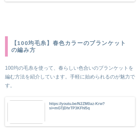
【100均毛糸】春色カラーのブランケット
の編み方
100均の毛糸を使って、春らしい色合いのブランケットを
編む方法を紹介しています。手軽に始められるのが魅力で
す。
https://youtu.be/N2ZM0az-Krw?
si=mGTjDhrTP3KFhl5q