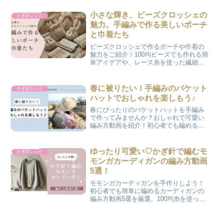
小さな輝き、ビーズクロッシェの
かぎ針レシピ
魅力。手編みで作る美しいポーチ
と巾着たち
ビーズクロッシェで作るポーチや巾着の
魅力をご紹介！100均ビーズでも作れる簡
単アイデアや、レース糸を使った繊細な
作品まで。初心者でも楽しめるビーズ編
みのコツも解説します。
春に被りたい！手編みのバケット
かぎ針レシピ
ハットでおしゃれを楽しもう♪
春にぴったりのバケットハットを手編み
で作ってみませんか？おしゃれで可愛い
編み方動画を紹介！初心者でも編めるデ
ザインから、つば広・透かし編みなど、
お気に入りが見つかるはず♪
ゆったり可愛い♡かぎ針で編むモ
かぎ針レシピ
モンガカーディガンの編み方動画
5選！
モモンガカーディガンを手作りしよう！
初心者でも簡単に編めるカーディガンの
編み方動画5選を厳選。100均糸を使った
プチプラカーデから、高見えデザインま
で、おしゃれで実用的な作品が見つかる♪