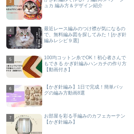
ュカ 編み方＆デザイン紹介
最近レース編みのつけ襟が気になるの
で、無料編み図を探してみた！[かぎ針
編みレシピ９選]
100均コットン糸でOK！初心者さんで
もできる かぎ針編みハンカチの作り方
【動画付き】
【かぎ針編み】1日で完成！簡単バッ
グの編み方動画8選
お部屋を彩る手編みのカフェカーテン
【かぎ針編み】