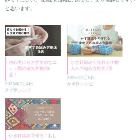
と思います。
初心者にもおすすめなニ
かぎ針編みで作れる小物
ット帽の編み方動画5
入れの編み方動画7選
選！
2025年2月5日
2025年2月4日
かぎ針レシピ
かぎ針レシピ
かぎ針編みで作る！おし