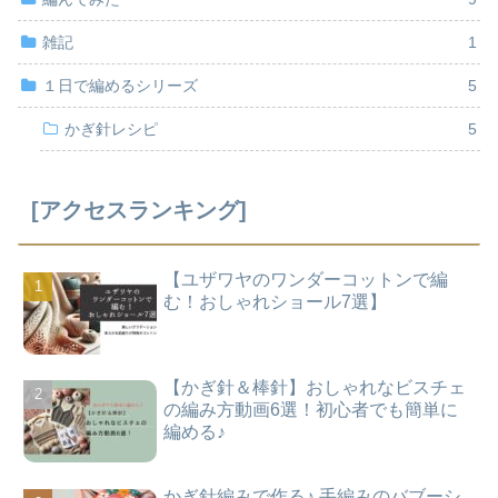
雑記
1
１日で編めるシリーズ
5
かぎ針レシピ
5
[アクセスランキング]
【ユザワヤのワンダーコットンで編
む！おしゃれショール7選】
【かぎ針＆棒針】おしゃれなビスチェ
の編み方動画6選！初心者でも簡単に
編める♪
かぎ針編みで作る♪ 手編みのバブーシ