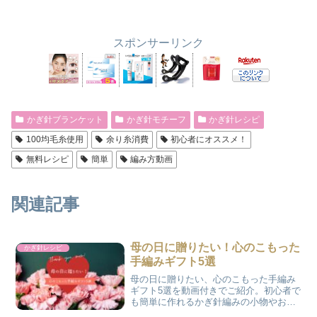
スポンサーリンク
かぎ針ブランケット
かぎ針モチーフ
かぎ針レシピ
100均毛糸使用
余り糸消費
初心者にオススメ！
無料レシピ
簡単
編み方動画
関連記事
母の日に贈りたい！心のこもった
かぎ針レシピ
手編みギフト5選
母の日に贈りたい、心のこもった手編み
ギフト5選を動画付きでご紹介。初心者で
も簡単に作れるかぎ針編みの小物やお花
モチーフが満載です。