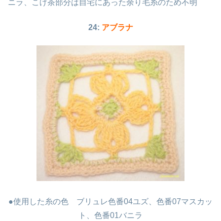
ニラ、こげ茶部分は自宅にあった余り毛糸のため不明
24:
アブラナ
●使用した糸の色 ブリュレ色番04ユズ、色番07マスカッ
ト、色番01バニラ