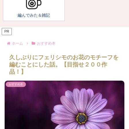
編んでみた＆雑記
PR
ホーム
おすすめ本
久しぶりにフェリシモのお花のモチーフを
編むことにした話。【目指せ２００作
品！】
おすすめ本