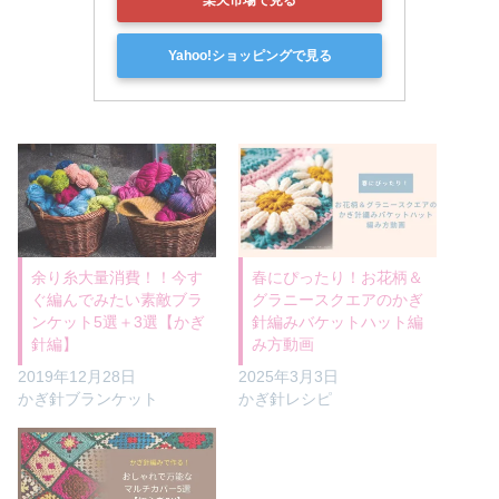
Yahoo!ショッピングで見る
余り糸大量消費！！今す
春にぴったり！お花柄＆
ぐ編んでみたい素敵ブラ
グラニースクエアのかぎ
ンケット5選＋3選【かぎ
針編みバケットハット編
針編】
み方動画
2019年12月28日
2025年3月3日
かぎ針ブランケット
かぎ針レシピ