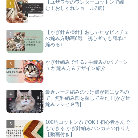
【ユザワヤのワンダーコットンで編
む！おしゃれショール7選】
【かぎ針＆棒針】おしゃれなビスチェ
の編み方動画6選！初心者でも簡単に
編める♪
かぎ針編みで作る♪ 手編みのバブーシ
ュカ 編み方＆デザイン紹介
最近レース編みのつけ襟が気になるの
で、無料編み図を探してみた！[かぎ針
編みレシピ９選]
100均コットン糸でOK！初心者さんで
もできる かぎ針編みハンカチの作り方
【動画付き】