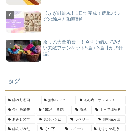
【かぎ針編み】1日で完成！簡単バッ
グの編み方動画8選
余り糸大量消費！！今すぐ編んでみた
い素敵ブランケット5選＋3選【かぎ針
編】
タグ
編み方動画
無料レシピ
初心者にオススメ！
余り糸消費
100均毛糸使用
簡単
１日で編める
あみもの本
英語レシピ
ラベリー
無料編み図
編んでみた
くつ下
スイーツ
おすすめ毛糸