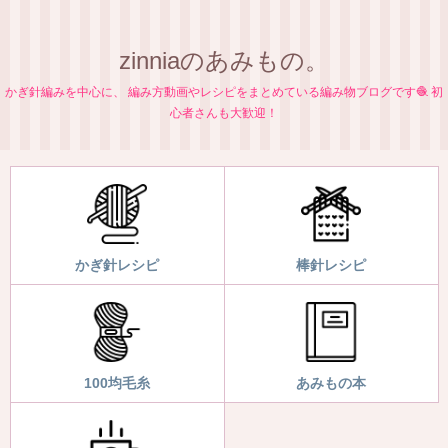
zinniaのあみもの。
かぎ針編みを中心に、 編み方動画やレシピをまとめている編み物ブログです🧶 初
心者さんも大歓迎！
かぎ針レシピ
棒針レシピ
100均毛糸
あみもの本