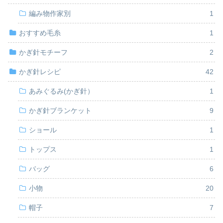
編み物作家別
1
おすすめ毛糸
1
かぎ針モチーフ
2
かぎ針レシピ
42
あみぐるみ(かぎ針）
1
かぎ針ブランケット
9
ショール
1
トップス
1
バッグ
6
小物
20
帽子
7